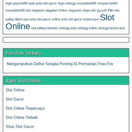
login playslot88
login pola slot gacor
login slotsgg
merpatislot88
merpati slot88
merpatislot88 slot
niagabet
niagabet Online
niagaslot
niaga slot
pg soft
Pilih slot
Slot
paling dipercaya
pola slot gacor online
pola slot gacor terpercaya
Online
slot paling kekinian
slotsgg asia
slotsgg online
slotsgg terpercaya
Pos-Pos Terbaru
Mengumpulkan Daftar Senjata Penting Di Permainan Free Fire
Agen Slot Online
Slot Online
Slot Gacor
Slot Online Terpercaya
Slot Online Terbaik
Situs Slot Gacor