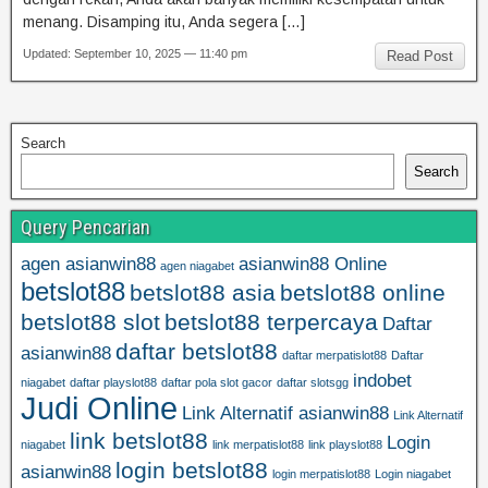
menang. Disamping itu, Anda segera […]
Updated: September 10, 2025 — 11:40 pm
Read Post
Search
Search
Query Pencarian
agen asianwin88
asianwin88 Online
agen niagabet
betslot88
betslot88 asia
betslot88 online
betslot88 slot
betslot88 terpercaya
Daftar
daftar betslot88
asianwin88
daftar merpatislot88
Daftar
indobet
niagabet
daftar playslot88
daftar pola slot gacor
daftar slotsgg
Judi Online
Link Alternatif asianwin88
Link Alternatif
link betslot88
Login
niagabet
link merpatislot88
link playslot88
login betslot88
asianwin88
login merpatislot88
Login niagabet