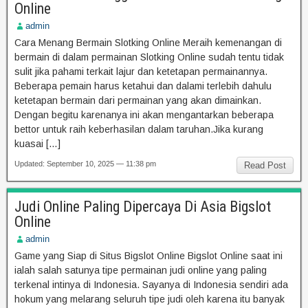
Online
admin
Cara Menang Bermain Slotking Online Meraih kemenangan di
bermain di dalam permainan Slotking Online sudah tentu tidak
sulit jika pahami terkait lajur dan ketetapan permainannya.
Beberapa pemain harus ketahui dan dalami terlebih dahulu
ketetapan bermain dari permainan yang akan dimainkan.
Dengan begitu karenanya ini akan mengantarkan beberapa
bettor untuk raih keberhasilan dalam taruhan.Jika kurang
kuasai […]
Updated: September 10, 2025 — 11:38 pm
Read Post
Judi Online Paling Dipercaya Di Asia Bigslot
Online
admin
Game yang Siap di Situs Bigslot Online Bigslot Online saat ini
ialah salah satunya tipe permainan judi online yang paling
terkenal intinya di Indonesia. Sayanya di Indonesia sendiri ada
hokum yang melarang seluruh tipe judi oleh karena itu banyak