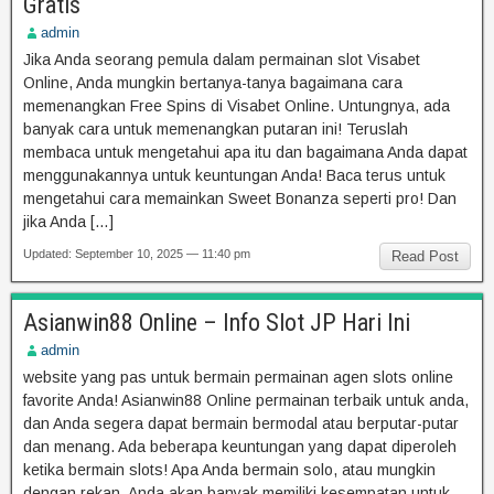
Gratis
admin
Jika Anda seorang pemula dalam permainan slot Visabet
Online, Anda mungkin bertanya-tanya bagaimana cara
memenangkan Free Spins di Visabet Online. Untungnya, ada
banyak cara untuk memenangkan putaran ini! Teruslah
membaca untuk mengetahui apa itu dan bagaimana Anda dapat
menggunakannya untuk keuntungan Anda! Baca terus untuk
mengetahui cara memainkan Sweet Bonanza seperti pro! Dan
jika Anda […]
Updated: September 10, 2025 — 11:40 pm
Read Post
Asianwin88 Online – Info Slot JP Hari Ini
admin
website yang pas untuk bermain permainan agen slots online
favorite Anda! Asianwin88 Online permainan terbaik untuk anda,
dan Anda segera dapat bermain bermodal atau berputar-putar
dan menang. Ada beberapa keuntungan yang dapat diperoleh
ketika bermain slots! Apa Anda bermain solo, atau mungkin
dengan rekan, Anda akan banyak memiliki kesempatan untuk