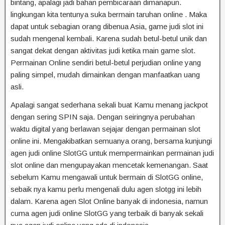
bintang, apalagi jadi bahan pembicaraan dimanapun.
lingkungan kita tentunya suka bermain taruhan online . Maka
dapat untuk sebagian orang dibenua Asia, game judi slot ini
sudah mengenal kembali. Karena sudah betul-betul unik dan
sangat dekat dengan aktivitas judi ketika main game slot.
Permainan Online sendiri betul-betul perjudian online yang
paling simpel, mudah dimainkan dengan manfaatkan uang
asli.
Apalagi sangat sederhana sekali buat Kamu menang jackpot
dengan sering SPIN saja. Dengan seiringnya perubahan
waktu digital yang berlawan sejajar dengan permainan slot
online ini. Mengakibatkan semuanya orang, bersama kunjungi
agen judi online SlotGG untuk mempermainkan permainan judi
slot online dan mengupayakan mencetak kemenangan. Saat
sebelum Kamu mengawali untuk bermain di SlotGG online,
sebaik nya kamu perlu mengenali dulu agen slotgg ini lebih
dalam. Karena agen Slot Online banyak di indonesia, namun
cuma agen judi online SlotGG yang terbaik di banyak sekali