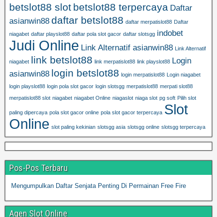
betslot88 slot
betslot88 terpercaya
Daftar
daftar betslot88
asianwin88
daftar merpatislot88
Daftar
indobet
niagabet
daftar playslot88
daftar pola slot gacor
daftar slotsgg
Judi Online
Link Alternatif asianwin88
Link Alternatif
link betslot88
Login
niagabet
link merpatislot88
link playslot88
login betslot88
asianwin88
login merpatislot88
Login niagabet
login playslot88
login pola slot gacor
login slotsgg
merpatislot88
merpati slot88
merpatislot88 slot
niagabet
niagabet Online
niagaslot
niaga slot
pg soft
Pilih slot
Slot
paling dipercaya
pola slot gacor online
pola slot gacor terpercaya
Online
slot paling kekinian
slotsgg asia
slotsgg online
slotsgg terpercaya
Pos-Pos Terbaru
Mengumpulkan Daftar Senjata Penting Di Permainan Free Fire
Agen Slot Online