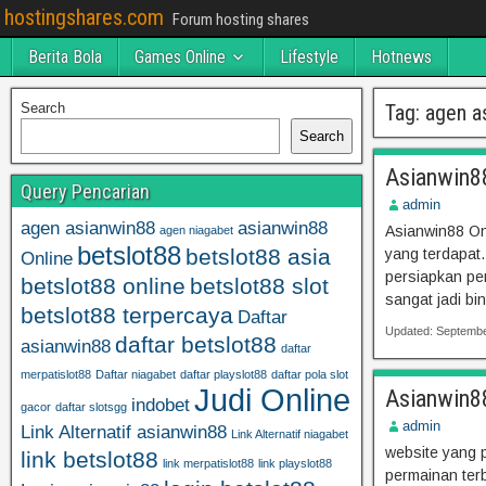
hostingshares.com
Forum hosting shares
Berita Bola
Games Online
Lifestyle
Hotnews
Search
Tag:
agen a
Search
Asianwin88
Query Pencarian
admin
agen asianwin88
asianwin88
Asianwin88 Onl
agen niagabet
betslot88
betslot88 asia
yang terdapat.
Online
persiapkan per
betslot88 online
betslot88 slot
sangat jadi bi
betslot88 terpercaya
Daftar
Updated: Septembe
daftar betslot88
asianwin88
daftar
merpatislot88
Daftar niagabet
daftar playslot88
daftar pola slot
Judi Online
Asianwin88
indobet
gacor
daftar slotsgg
admin
Link Alternatif asianwin88
Link Alternatif niagabet
website yang p
link betslot88
link merpatislot88
link playslot88
permainan ter