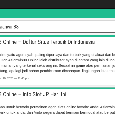
sianwin88
 Online – Daftar Situs Terbaik Di Indonesia
ine yaitu agen syah, paling dipercaya dan terbaik yang di akuai dari 
 Dan Asianwin88 Online ialah distributor syah di antara yang lain di in
mainan yang terkenal sekarang ini. Sesaat ini game atau permainan jud
ntang, apalagi jadi bahan pembicaraan dimanapun. lingkungan kita tent
r 10, 2025 — 11:40 pm
 Online – Info Slot JP Hari Ini
as untuk bermain permainan agen slots online favorite Anda! Asianwi
baik untuk anda, dan Anda segera dapat bermain bermodal atau berput