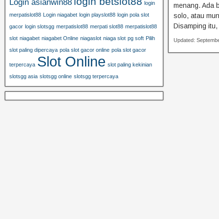
login betslot88
Login asianwin88
login
menang. Ada b
merpatislot88
Login niagabet
login playslot88
login pola slot
solo, atau mu
Disamping itu,
gacor
login slotsgg
merpatislot88
merpati slot88
merpatislot88
slot
niagabet
niagabet Online
niagaslot
niaga slot
pg soft
Pilih
Updated: Septembe
slot paling dipercaya
pola slot gacor online
pola slot gacor
Slot Online
terpercaya
slot paling kekinian
slotsgg asia
slotsgg online
slotsgg terpercaya