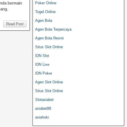
Anda bermain
Poker Online
nang.
Togel Online
Agen Bola
Read Post
Agen Bola Terpercaya
Agen Bola Resmi
Situs Slot Online
IDN Slot
IDN Live
IDN Poker
Agen Slot Online
Situs Slot Online
Slotasiabet
asiabet88
asiahoki