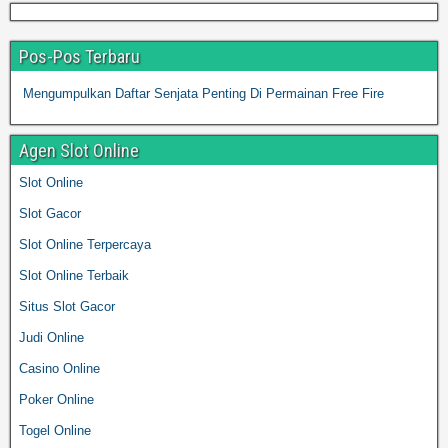
Pos-Pos Terbaru
Mengumpulkan Daftar Senjata Penting Di Permainan Free Fire
Agen Slot Online
Slot Online
Slot Gacor
Slot Online Terpercaya
Slot Online Terbaik
Situs Slot Gacor
Judi Online
Casino Online
Poker Online
Togel Online