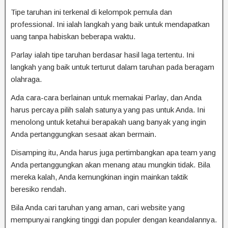
Tipe taruhan ini terkenal di kelompok pemula dan
professional. Ini ialah langkah yang baik untuk mendapatkan
uang tanpa habiskan beberapa waktu.
Parlay ialah tipe taruhan berdasar hasil laga tertentu. Ini
langkah yang baik untuk terturut dalam taruhan pada beragam
olahraga.
Ada cara-cara berlainan untuk memakai Parlay, dan Anda
harus percaya pilih salah satunya yang pas untuk Anda. Ini
menolong untuk ketahui berapakah uang banyak yang ingin
Anda pertanggungkan sesaat akan bermain.
Disamping itu, Anda harus juga pertimbangkan apa team yang
Anda pertanggungkan akan menang atau mungkin tidak. Bila
mereka kalah, Anda kemungkinan ingin mainkan taktik
beresiko rendah.
Bila Anda cari taruhan yang aman, cari website yang
mempunyai rangking tinggi dan populer dengan keandalannya.