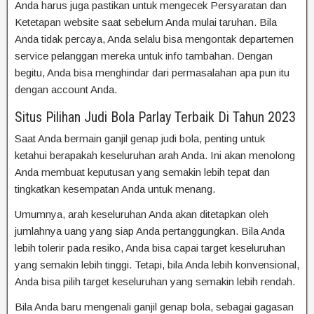
Anda harus juga pastikan untuk mengecek Persyaratan dan
Ketetapan website saat sebelum Anda mulai taruhan. Bila
Anda tidak percaya, Anda selalu bisa mengontak departemen
service pelanggan mereka untuk info tambahan. Dengan
begitu, Anda bisa menghindar dari permasalahan apa pun itu
dengan account Anda.
Situs Pilihan Judi Bola Parlay Terbaik Di Tahun 2023
Saat Anda bermain ganjil genap judi bola, penting untuk
ketahui berapakah keseluruhan arah Anda. Ini akan menolong
Anda membuat keputusan yang semakin lebih tepat dan
tingkatkan kesempatan Anda untuk menang.
Umumnya, arah keseluruhan Anda akan ditetapkan oleh
jumlahnya uang yang siap Anda pertanggungkan. Bila Anda
lebih tolerir pada resiko, Anda bisa capai target keseluruhan
yang semakin lebih tinggi. Tetapi, bila Anda lebih konvensional,
Anda bisa pilih target keseluruhan yang semakin lebih rendah.
Bila Anda baru mengenali ganjil genap bola, sebagai gagasan