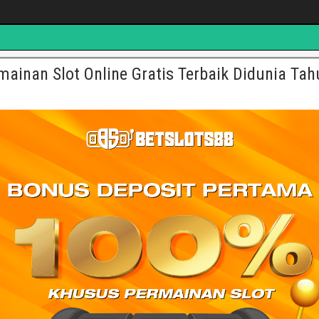
mainan Slot Online Gratis Terbaik Didunia Tah