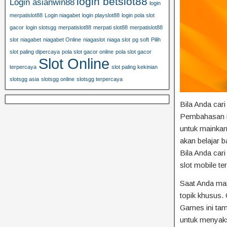
login betslot88
Login asianwin88
login
merpatislot88
Login niagabet
login playslot88
login pola slot
gacor
login slotsgg
merpatislot88
merpati slot88
merpatislot88
slot
niagabet
niagabet Online
niagaslot
niaga slot
pg soft
Pilih
slot paling dipercaya
pola slot gacor online
pola slot gacor
Slot Online
terpercaya
slot paling kekinian
slotsgg asia
slotsgg online
slotsgg terpercaya
Bila Anda car
Pembahasan in
untuk mainkan 
akan belajar 
Bila Anda car
slot mobile ter
Saat Anda mai
topik khusus.
Games ini tamp
untuk menyaksi