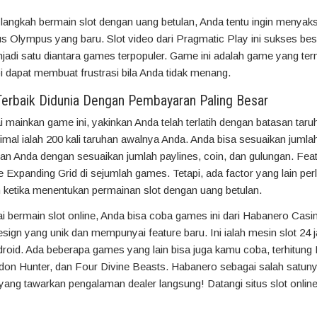
i langkah bermain slot dengan uang betulan, Anda tentu ingin menya
 Olympus yang baru. Slot video dari Pragmatic Play ini sukses bes
njadi satu diantara games terpopuler. Game ini adalah game yang te
i dapat membuat frustrasi bila Anda tidak menang.
 Terbaik Didunia Dengan Pembayaran Paling Besar
 mainkan game ini, yakinkan Anda telah terlatih dengan batasan taru
mal ialah 200 kali taruhan awalnya Anda. Anda bisa sesuaikan jumla
nan Anda dengan sesuaikan jumlah paylines, coin, dan gulungan. Feat
 Expanding Grid di sejumlah games. Tetapi, ada factor yang lain per
n ketika menentukan permainan slot dengan uang betulan.
i bermain slot online, Anda bisa coba games ini dari Habanero Casin
ign yang unik dan mempunyai feature baru. Ini ialah mesin slot 24
droid. Ada beberapa games yang lain bisa juga kamu coba, terhitung
don Hunter, dan Four Divine Beasts. Habanero sebagai salah satunya
yang tawarkan pengalaman dealer langsung! Datangi situs slot online