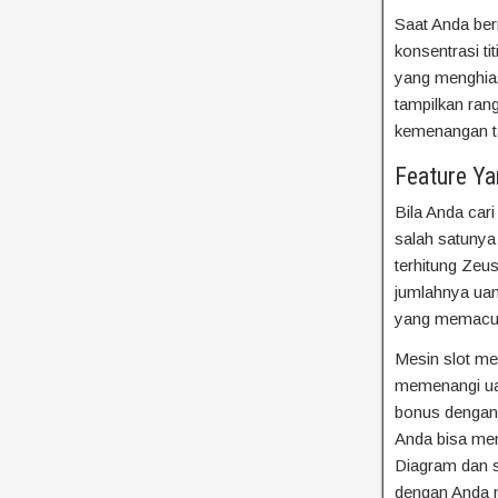
Saat Anda ber
konsentrasi ti
yang menghias
tampilkan ran
kemenangan t
Feature Ya
Bila Anda car
salah satunya
terhitung Zeu
jumlahnya uan
yang memacu 
Mesin slot me
memenangi uan
bonus dengan 
Anda bisa mem
Diagram dan s
dengan Anda m