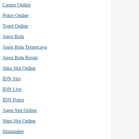
Casino Online
Poker Online
Togel Online
Agen Bola
Agen Bola Terpercaya
Agen Bola Resmi
Situs Slot Online
IDN Slot
IDN Live
IDN Poker
Agen Slot Online
Situs Slot Online
Slotasiabet