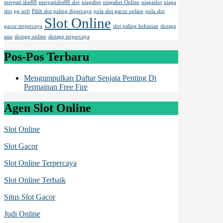
merpati slot88
merpatislot88 slot
niagabet
niagabet Online
niagaslot
niaga
slot
pg soft
Pilih slot paling dipercaya
pola slot gacor online
pola slot
Slot Online
gacor terpercaya
slot paling kekinian
slotsgg
asia
slotsgg online
slotsgg terpercaya
Pos-Pos Terbaru
Mengumpulkan Daftar Senjata Penting Di
Permainan Free Fire
Agen Slot Online
Slot Online
Slot Gacor
Slot Online Terpercaya
Slot Online Terbaik
Situs Slot Gacor
Judi Online