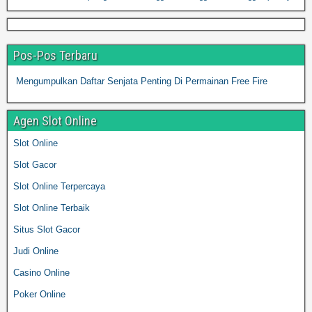
Pos-Pos Terbaru
Mengumpulkan Daftar Senjata Penting Di Permainan Free Fire
Agen Slot Online
Slot Online
Slot Gacor
Slot Online Terpercaya
Slot Online Terbaik
Situs Slot Gacor
Judi Online
Casino Online
Poker Online