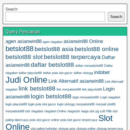
Search
Search
Query Pencarian
agen asianwin88
asianwin88 Online
agen niagabet
betslot88
betslot88 asia
betslot88 online
betslot88 slot
betslot88 terpercaya
Daftar
daftar betslot88
asianwin88
daftar merpatislot88
Daftar
indobet
niagabet
daftar playslot88
daftar pola slot gacor
daftar slotsgg
Judi Online
Link Alternatif asianwin88
Link Alternatif
link betslot88
Login
niagabet
link merpatislot88
link playslot88
login betslot88
asianwin88
login merpatislot88
Login niagabet
login playslot88
login pola slot gacor
login slotsgg
merpatislot88
merpati slot88
merpatislot88 slot
niagabet
niagabet Online
niagaslot
niaga slot
pg soft
Pilih slot
Slot
paling dipercaya
pola slot gacor online
pola slot gacor terpercaya
Online
slot paling kekinian
slotsgg asia
slotsgg online
slotsgg terpercaya