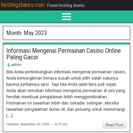
hostingshares.com
Forum hosting shares
Month:
May 2023
Informasi Mengenai Permainan Casino Online
Paling Gacor
admin
Bila Anda pertimbangkan informasi mengenai permainan casino,
Anda kemungkinan berasa susah untuk pilih salah satunya
karena jumlahnya opsi. Tapi bila Anda ialah fans judi sejati,
Anda akan temukan informasi mengenai permainan di sini yang
hendak membuat pengalaman lebih menggembirakan.
Permainan ini tawarkan lebih dari sekadar selingan. Mereka
tawarkan pengalaman dunia riil, dan peluang untuk memenangi
[…]
Updated: September 10, 2025 — 11:37 pm
Read Post