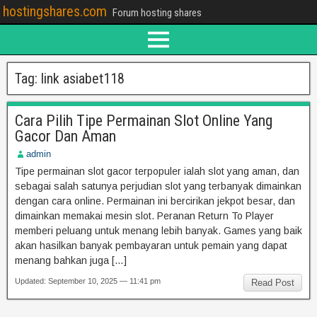
hostingshares.com
Forum hosting shares
Tag:
link asiabet118
Cara Pilih Tipe Permainan Slot Online Yang
Gacor Dan Aman
admin
Tipe permainan slot gacor terpopuler ialah slot yang aman, dan
sebagai salah satunya perjudian slot yang terbanyak dimainkan
dengan cara online. Permainan ini bercirikan jekpot besar, dan
dimainkan memakai mesin slot. Peranan Return To Player
memberi peluang untuk menang lebih banyak. Games yang baik
akan hasilkan banyak pembayaran untuk pemain yang dapat
menang bahkan juga […]
Updated: September 10, 2025 — 11:41 pm
Read Post