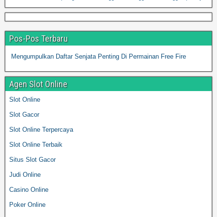
Pos-Pos Terbaru
Mengumpulkan Daftar Senjata Penting Di Permainan Free Fire
Agen Slot Online
Slot Online
Slot Gacor
Slot Online Terpercaya
Slot Online Terbaik
Situs Slot Gacor
Judi Online
Casino Online
Poker Online