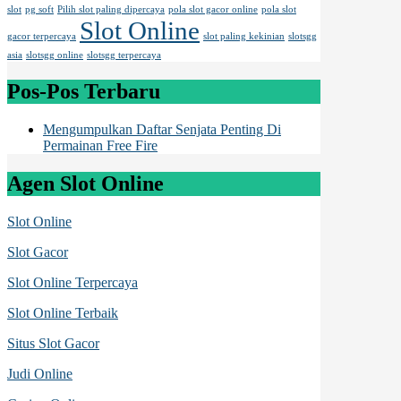
slot
pg soft
Pilih slot paling dipercaya
pola slot gacor online
pola slot
Slot Online
gacor terpercaya
slot paling kekinian
slotsgg
asia
slotsgg online
slotsgg terpercaya
Pos-Pos Terbaru
Mengumpulkan Daftar Senjata Penting Di
Permainan Free Fire
Agen Slot Online
Slot Online
Slot Gacor
Slot Online Terpercaya
Slot Online Terbaik
Situs Slot Gacor
Judi Online