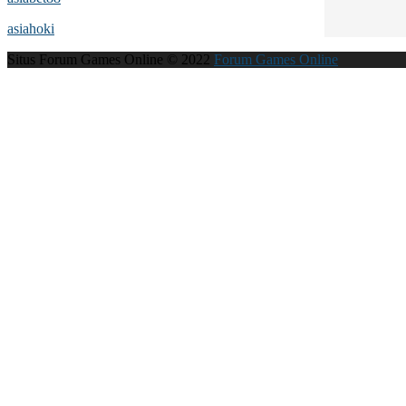
asiahoki
Situs Forum Games Online © 2022
Forum Games Online